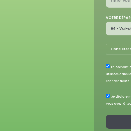
VOTRE DÉPA
Consulter 
En cochant c
utilisées dans l
confidentialité.
Je déclare ne
Vous avez, à tou