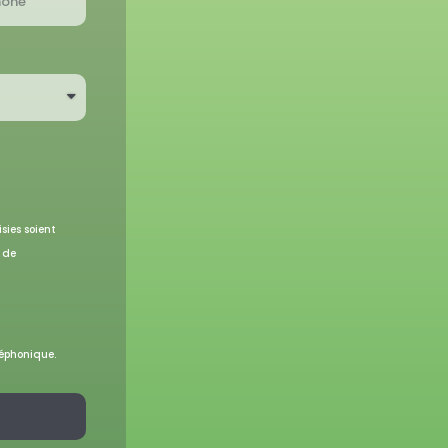
sies soient
e de
léphonique.