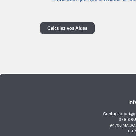
Calculez vos Aides
Inf
Contact.ecorf@
37 BIS R
94700 MAISO
09 7